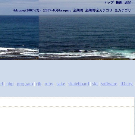
トップ
最新
追記
&laquo;(2007-2Q)
(2007-4Q)&raquo;
全期間
全期間/全カテゴリ
全カテゴリ
rl
|
php
|
program
|
rjb
|
ruby
|
sake
|
skateboard
|
ski
|
software
|
tDiary
|