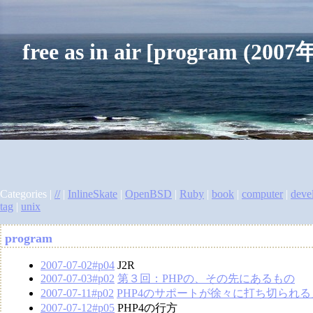
free as in air [program (2
Categories |
//
|
InlineSkate
|
OpenBSD
|
Ruby
|
book
|
computer
|
deve
tag
|
unix
program
2007-07-02#p04
J2R
2007-07-03#p02
第３回：PHPの、その先にあるもの
2007-07-11#p02
PHP4のサポートが徐々に打ち切られ
2007-07-12#p05
PHP4の行方