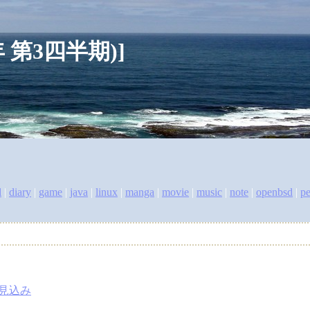
007年 第3四半期)]
l
|
diary
|
game
|
java
|
linux
|
manga
|
movie
|
music
|
note
|
openbsd
|
pe
る見込み