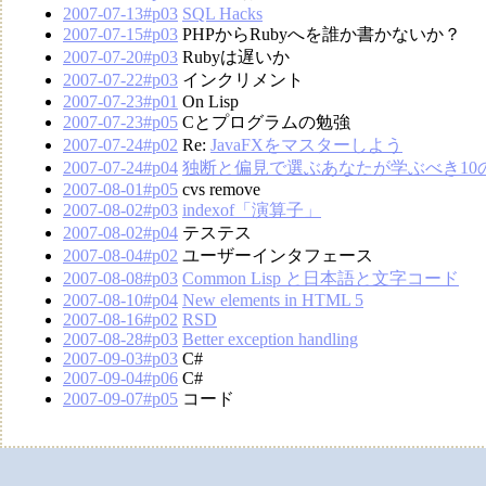
2007-07-13#p03
SQL Hacks
2007-07-15#p03
PHPからRubyへを誰か書かないか？
2007-07-20#p03
Rubyは遅いか
2007-07-22#p03
インクリメント
2007-07-23#p01
On Lisp
2007-07-23#p05
Cとプログラムの勉強
2007-07-24#p02
Re:
JavaFXをマスターしよう
2007-07-24#p04
独断と偏見で選ぶあなたが学ぶべき10
2007-08-01#p05
cvs remove
2007-08-02#p03
indexof「演算子」
2007-08-02#p04
テステス
2007-08-04#p02
ユーザーインタフェース
2007-08-08#p03
Common Lisp と日本語と文字コード
2007-08-10#p04
New elements in HTML 5
2007-08-16#p02
RSD
2007-08-28#p03
Better exception handling
2007-09-03#p03
C#
2007-09-04#p06
C#
2007-09-07#p05
コード